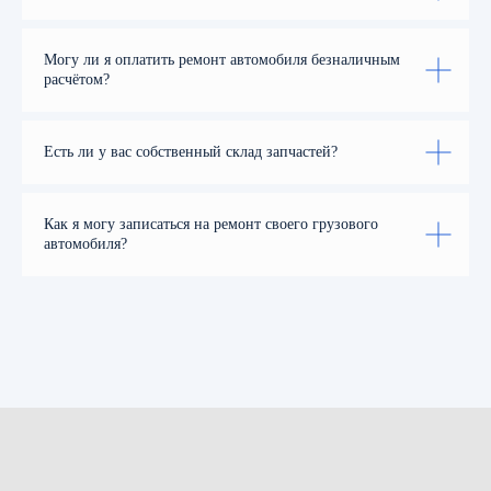
Могу ли я оплатить ремонт автомобиля безналичным
расчётом?
КАТАЛОГ
УСЛУГ
О
КОМПАНИИ
FAQ
Есть ли у вас собственный склад запчастей?
ВАКАНСИИ
ДОКУМЕНТАЦИЯ
Как я могу записаться на ремонт своего грузового
автомобиля?
РАСПОЛОЖЕНИЕ
СЕРВИСОВ
БАЗА: Н.ЧЕЛНЫ, ПРОЕЗД ТОЗЕЛЕШ, Д. 40
2025. Все права защищены
Политика конфиденцильности